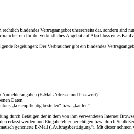
in rechtlich bindendes Vertragsangebot unsererseits dar, sondern sind 
rbraucher ein für ihn verbindliches Angebot auf Abschluss eines Kaufv
folgende Regelungen: Der Verbraucher gibt ein bindendes Vertragsangeb
er Anmelderangaben (E-Mail-Adresse und Passwort).
benen Daten.
tons „kostenpflichtig bestellen“ bzw. „kaufen“
lung durch Betätigen der in dem von ihm verwendeten Internet-Browse
nden erfasst werden und Eingabefehler berichtigen bzw. durch Schließe
matisch generierte E-Mail („Auftragsbestätigung“). Mit dieser nehmen 