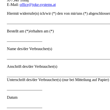
A-7540 Tobaj
E-Mail:
office@joke-systems.at
Hiermit widerrufe(n) ich/wir (*) den von mir/uns (*) abgeschloss
____________________________________________________
Bestellt am (*)/erhalten am (*)
__________________
Name des/der Verbraucher(s)
____________________________________________________
Anschrift des/der Verbraucher(s)
____________________________________________________
Unterschrift des/der Verbraucher(s) (nur bei Mitteilung auf Papier)
__________________
Datum
__________________