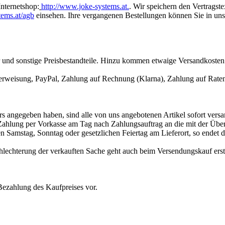
Internetshop:
http://www.joke-systems.at.
. Wir speichern den Vertragst
tems.at/agb
einsehen. Ihre vergangenen Bestellungen können Sie in u
r und sonstige Preisbestandteile. Hinzu kommen etwaige Versandkosten
berweisung, PayPal, Zahlung auf Rechnung (Klarna), Zahlung auf Raten
rs angegeben haben, sind alle von uns angebotenen Artikel sofort versan
r Zahlung per Vorkasse am Tag nach Zahlungsauftrag an die mit der Üb
en Samstag, Sonntag oder gesetzlichen Feiertag am Lieferort, so endet 
chlechterung der verkauften Sache geht auch beim Versendungskauf erst
Bezahlung des Kaufpreises vor.