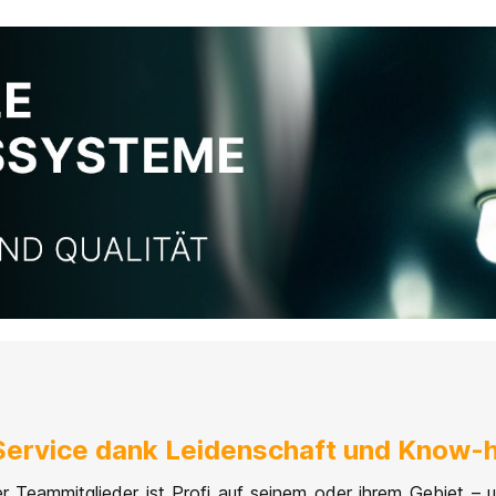
Service dank Leidenschaft und Know
r Teammitglieder ist Profi auf seinem oder ihrem Gebiet – 