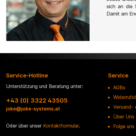
sich an die 
Damit am End
Service-Hotline
Service
Unterstützung und Beratung unter:
AGBs
Widerrufs
+43 (0) 3322 43505
Versand- 
joke@joke-systems.at
Über Uns
Oder über unser
Kontaktformular
.
Folge uns