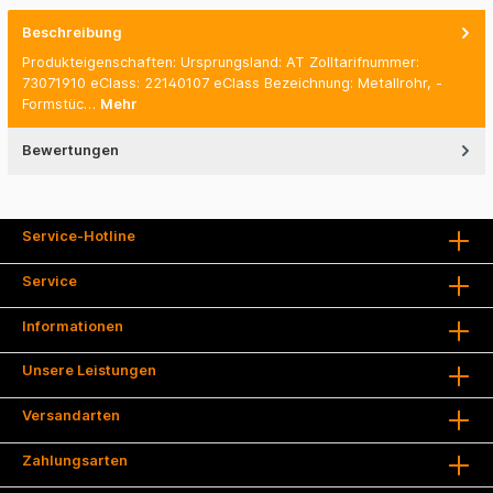
Beschreibung
Produkteigenschaften: Ursprungsland: AT Zolltarifnummer:
73071910 eClass: 22140107 eClass Bezeichnung: Metallrohr, -
Formstüc…
Mehr
Bewertungen
Service-Hotline
Service
Informationen
Unsere Leistungen
Versandarten
Zahlungsarten