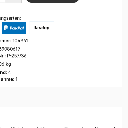
ungsarten:
mmer:
104361
69080619
Nr.:
P-257/36
06 kg
and:
4
nahme:
1