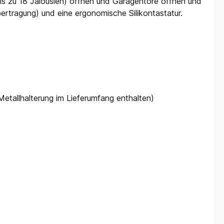
(bis zu 18 Jalousien) öffnen und Garagentore öffnen und
rtragung) und eine ergonomische Silikontastatur.
etallhalterung im Lieferumfang enthalten)