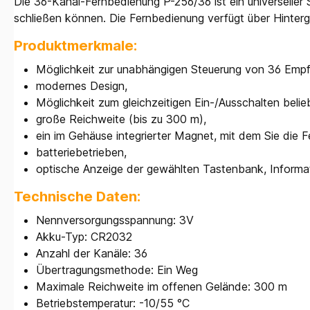
Die 36-Kanal-Fernbedienung P-256/36 ist ein universeller 
schließen können. Die Fernbedienung verfügt über Hinter
Produktmerkmale:
Möglichkeit zur unabhängigen Steuerung von 36 Empf
modernes Design,
Möglichkeit zum gleichzeitigen Ein-/Ausschalten belie
große Reichweite (bis zu 300 m),
ein im Gehäuse integrierter Magnet, mit dem Sie die 
batteriebetrieben,
optische Anzeige der gewählten Tastenbank, Informat
Technische Daten:
Nennversorgungsspannung: 3V
Akku-Typ: CR2032
Anzahl der Kanäle: 36
Übertragungsmethode: Ein Weg
Maximale Reichweite im offenen Gelände: 300 m
Betriebstemperatur: -10/55 °C