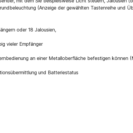
Sender, mit dem Sie beispielsweise Licht steuern, Jalousien 
grundbeleuchtung (Anzeige der gewählten Tastenreihe und Übe
ängern oder 18 Jalousien,
big vieler Empfänger
Fernbedienung an einer Metalloberfläche befestigen können (M
ionsübermittlung und Batteriestatus