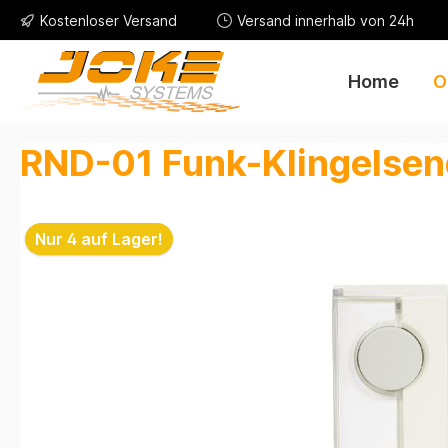
Kostenloser Versand
Versand innerhalb von 24h
Home
O
RND-01 Funk-Klingelse
Nur 4 auf Lager!