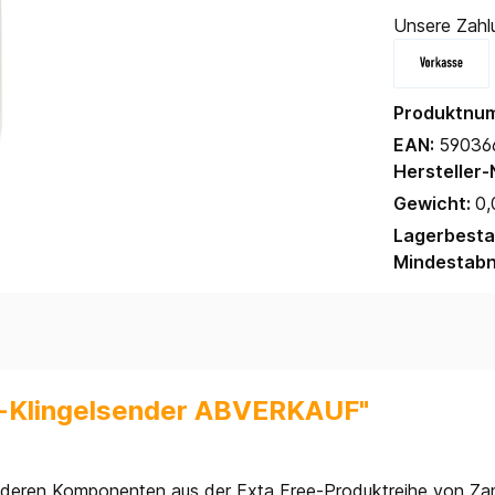
Unsere Zahl
Produktnu
EAN:
59036
Hersteller-
Gewicht:
0,
Lagerbest
Mindestab
k-Klingelsender ABVERKAUF"
anderen Komponenten aus der Exta Free-Produktreihe von Zame