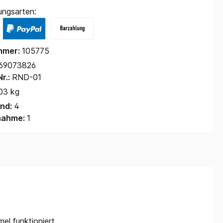
ungsarten:
mmer:
105775
69073826
Nr.:
RND-01
03 kg
and:
4
nahme:
1
l funktioniert.